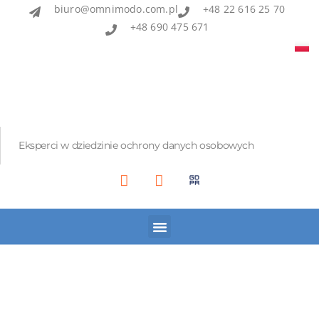
biuro@omnimodo.com.pl
+48 22 616 25 70
+48 690 475 671
Eksperci w dziedzinie ochrony danych osobowych
Akademia IOD
Asian Bridge