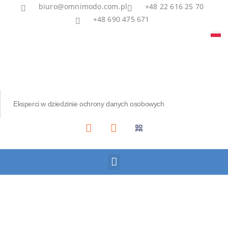
biuro@omnimodo.com.pl
+48 22 616 25 70
+48 690 475 671
Eksperci w dziedzinie ochrony danych osobowych
Akademia IOD
Asian Bridge