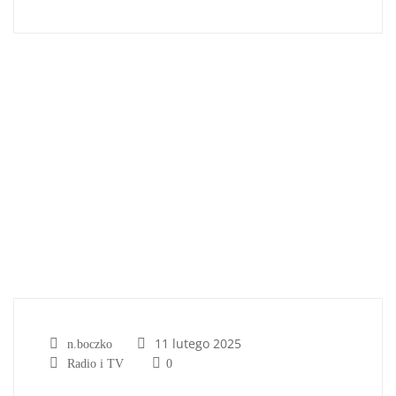
11 lutego 2025
n.boczko
Radio i TV
0