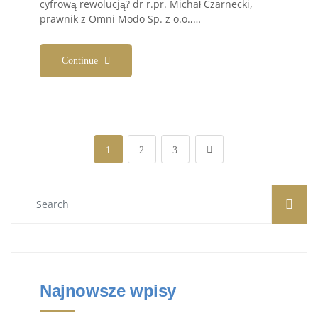
cyfrową rewolucją? dr r.pr. Michał Czarnecki,
prawnik z Omni Modo Sp. z o.o.,…
Continue
1
2
3
Najnowsze wpisy