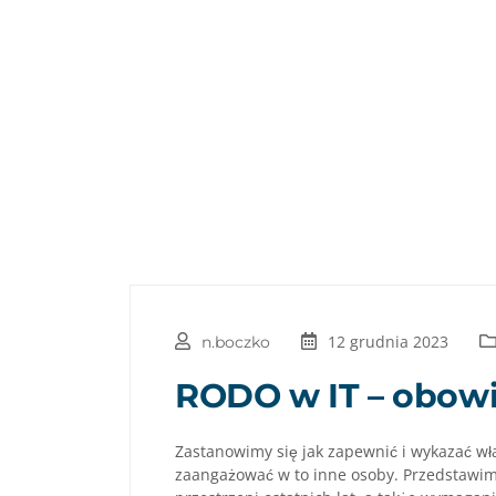
12 grudnia 2023
n.boczko
RODO w IT – obowią
Zastanowimy się jak zapewnić i wykazać w
zaangażować w to inne osoby. Przedstawimy 