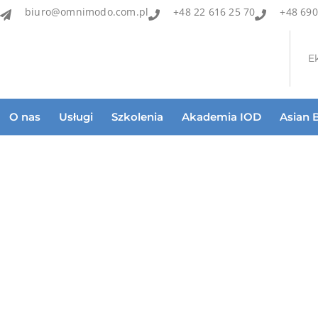
biuro@omnimodo.com.pl
+48 22 616 25 70
+48 690
E
O nas
Usługi
Szkolenia
Akademia IOD
Asian 