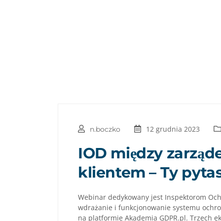
12 grudnia 2023
n.boczko
IOD między zarząd
klientem – Ty pyt
Webinar dedykowany jest Inspektorom Oc
wdrażanie i funkcjonowanie systemu ochro
na platformie Akademia GDPR.pl. Trzech e