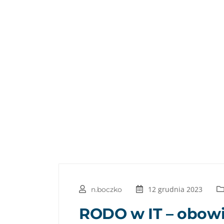
12 grudnia 2023
n.boczko
RODO w IT – obowią