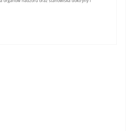
nia organów nadzoru oraz stanowiska doktryny i