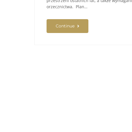
przestrzeni ostatnich lat, a także wymaga
orzecznictwa. Plan…
Continue