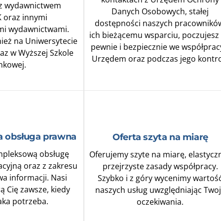
 z wydawnictwem
Danych Osobowych, stałej
 oraz innymi
dostępności naszych pracownikó
mi wydawnictwami.
ich bieżącemu wsparciu, poczujesz 
eż na Uniwersytecie
pewnie i bezpiecznie we współprac
raz w Wyższej Szkole
Urzędem oraz podczas jego kontro
nkowej.
 obsługa prawna
Oferta szyta na miarę
mpleksową obsługę
Oferujemy szyte na miarę, elastyczn
cyjną oraz z zakresu
przejrzyste zasady współpracy.
a informacji. Nasi
Szybko i z góry wycenimy wartoś
ą Cię zawsze, kiedy
naszych usług uwzględniając Two
taka potrzeba.
oczekiwania.