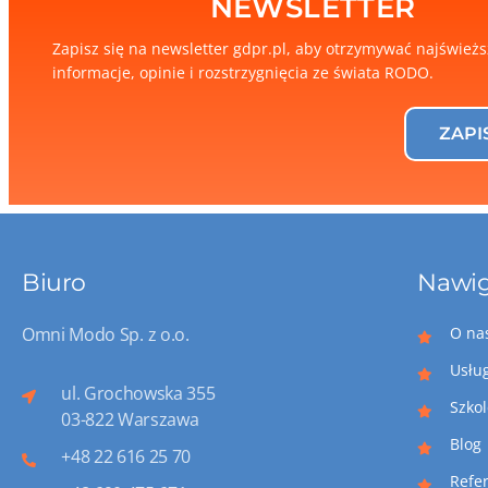
NEWSLETTER
Zapisz się na newsletter gdpr.pl, aby otrzymywać najśwież
informacje, opinie i rozstrzygnięcia ze świata RODO.
ZAPI
Biuro
Nawig
Omni Modo Sp. z o.o.
O na
Usłu
ul. Grochowska 355
Szko
03-822 Warszawa
Blog
+48 22 616 25 70
Refe