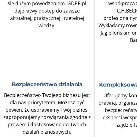
się dużym powodzeniem. GDPR.pl
współpraca
daje łatwy dostęp do zawsze
C.H.BECK
aktualnej, praktycznej i rzetelnej
profesjonalny
wiedzy.
Wykładamy równi
Jagiellońskim o
Ba
Bezpieczeństwo działania
Kompleksowa
Bezpieczeństwo Twojego biznesu jest
Oferujemy ko
dla nas priorytetem. Możesz być
prawną, organiza
pewien, że usprawnimy Twój biznes,
bezpieczeństw
zaproponujemy rozwiązania zgodne z
eksperci wespr
prawem i dostosowane do Twoich
zajdzie 
działań biznesowych.