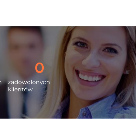
0
h
zadowolonych
klientów