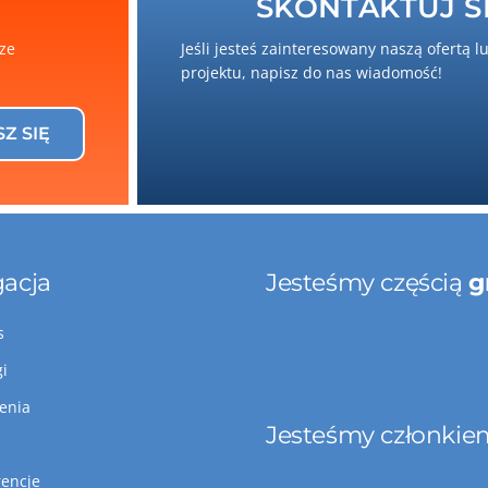
SKONTAKTUJ SI
sze
Jeśli jesteś zainteresowany naszą ofertą l
projektu, napisz do nas wiadomość!
SZ SIĘ
acja
Jesteśmy częścią
g
s
gi
lenia
Jesteśmy członkie
rencje