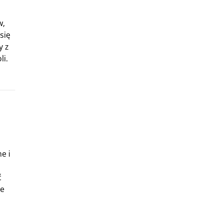
w,
się
y z
li.
e i
ć
je