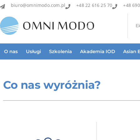
biuro@omnimodo.com.pl
+48 22 616 25 70
+48 690
E
O nas
Usługi
Szkolenia
Akademia IOD
Asian 
Co nas wyróżnia?