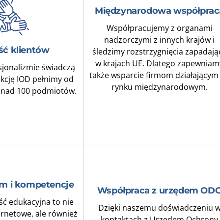
Międzynarodowa współprac
Współpracujemy z organami
nadzorczymi z innych krajów i
ść klientów
śledzimy rozstrzygnięcia zapadają
w krajach UE. Dlatego zapewniam
jonalizmie świadczą
także wsparcie firmom działającym
unkcję IOD pełnimy od
rynku międzynarodowym.
onad 100 podmiotów.
zm i kompetencje
Współpraca z urzędem OD
ść edukacyjna to nie
Dzięki naszemu doświadczeniu 
ternetowe, ale również
kontaktach z Urzędem Ochrony