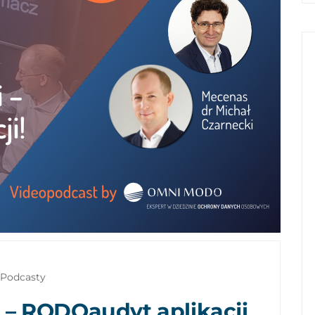
Podcasty
i – RODOaudyt aplikacji