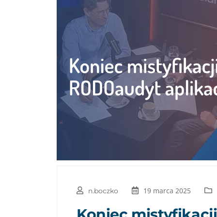
19 marca 2025
n.boczko
Koniec mistyfikacj