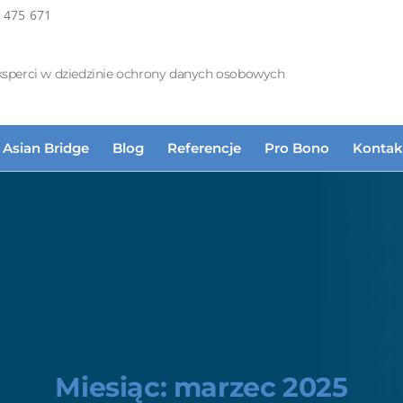
 475 671
ksperci w dziedzinie ochrony danych osobowych
Asian Bridge
Blog
Referencje
Pro Bono
Kontak
Miesiąc:
marzec 2025