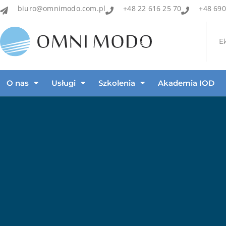
biuro@omnimodo.com.pl
+48 22 616 25 70
+48 690
E
O nas
Usługi
Szkolenia
Akademia IOD