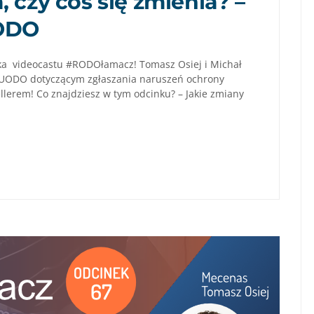
 czy coś się zmienia? –
ODO
a videocastu #RODOłamacz! Tomasz Osiej i Michał
 UODO dotyczącym zgłaszania naruszeń ochrony
ellerem! Co znajdziesz w tym odcinku? – Jakie zmiany