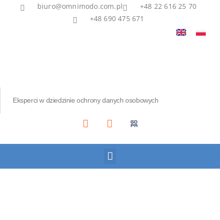
biuro@omnimodo.com.pl
+48 22 616 25 70
+48 690 475 671
Eksperci w dziedzinie ochrony danych osobowych
Akademia IOD
Asian Bridge