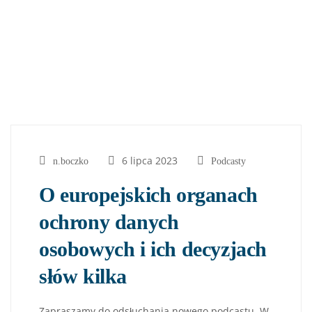
6 lipca 2023
n.boczko
Podcasty
O europejskich organach
ochrony danych
osobowych i ich decyzjach
słów kilka
Zapraszamy do odsłuchania nowego podcastu. W