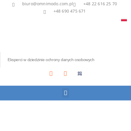
biuro@omnimodo.com.pl
+48 22 616 25 70
+48 690 475 671
Eksperci w dziedzinie ochrony danych osobowych
Akademia IOD
Asian Bridge