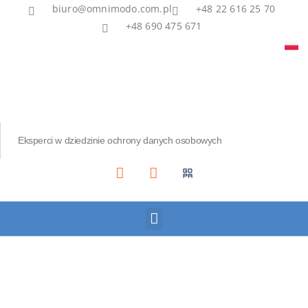
biuro@omnimodo.com.pl
+48 22 616 25 70
+48 690 475 671
Eksperci w dziedzinie ochrony danych osobowych
Akademia IOD
Asian Bridge