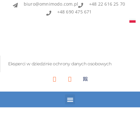
biuro@omnimodo.com.pl
+48 22 616 25 70
+48 690 475 671
Eksperci w dziedzinie ochrony danych osobowych
Akademia IOD
Asian Bridge