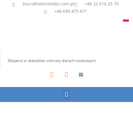
biuro@omnimodo.com.pl
+48 22 616 25 70
+48 690 475 671
Eksperci w dziedzinie ochrony danych osobowych
Akademia IOD
Asian Bridge