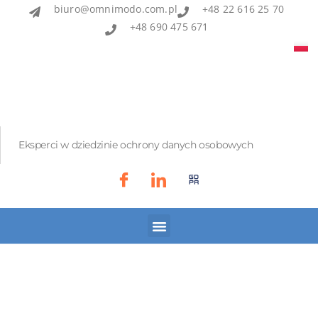
biuro@omnimodo.com.pl
+48 22 616 25 70
+48 690 475 671
Eksperci w dziedzinie ochrony danych osobowych
Akademia IOD
Asian Bridge