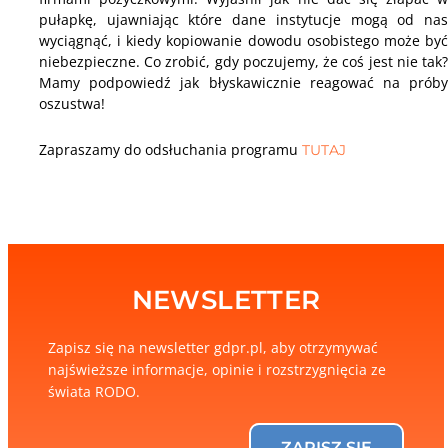
pułapkę, ujawniając które dane instytucje mogą od nas
wyciągnąć, i kiedy kopiowanie dowodu osobistego może być
niebezpieczne. Co zrobić, gdy poczujemy, że coś jest nie tak?
Mamy podpowiedź jak błyskawicznie reagować na próby
oszustwa!
Zapraszamy do odsłuchania programu
TUTAJ
NEWSLETTER
Zapisz się na newsletter gdpr.pl, aby otrzymywać
najświeższe informacje, opinie i rozstrzygnięcia ze
świata RODO.
ZAPISZ SIĘ