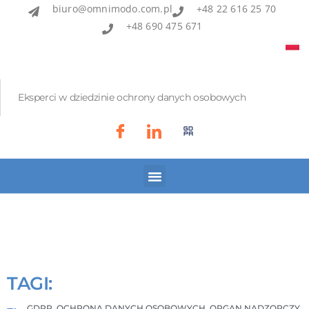
biuro@omnimodo.com.pl
+48 22 616 25 70
+48 690 475 671
Eksperci w dziedzinie ochrony danych osobowych
Akademia IOD
Asian Bridge
TAGI:
GDPR
,
OCHRONA DANYCH OSOBOWYCH
,
ORGAN NADZORCZY
,