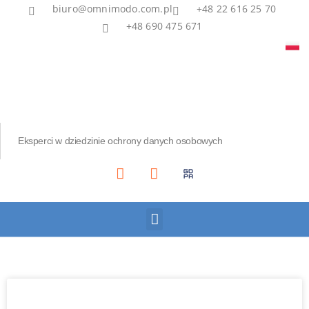
biuro@omnimodo.com.pl
+48 22 616 25 70
+48 690 475 671
Eksperci w dziedzinie ochrony danych osobowych
Akademia IOD
Asian Bridge