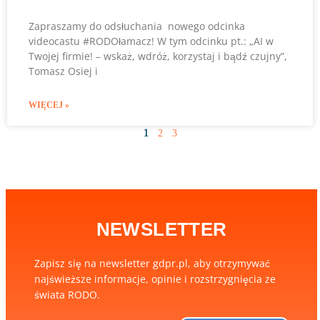
Zapraszamy do odsłuchania nowego odcinka
videocastu #RODOłamacz! W tym odcinku pt.: „AI w
Twojej firmie! – wskaż, wdróż, korzystaj i bądź czujny”,
Tomasz Osiej i
WIĘCEJ »
1
2
3
NEWSLETTER
Zapisz się na newsletter gdpr.pl, aby otrzymywać
najświeższe informacje, opinie i rozstrzygnięcia ze
świata RODO.