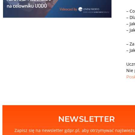
– Co
– Dl
– Ja
– Ja
– Za
– Ja
Uczm
Nie 
Posł
NEWSLETTER
Zapisz się na newsletter gdpr.pl, aby otrzymywać najśwież