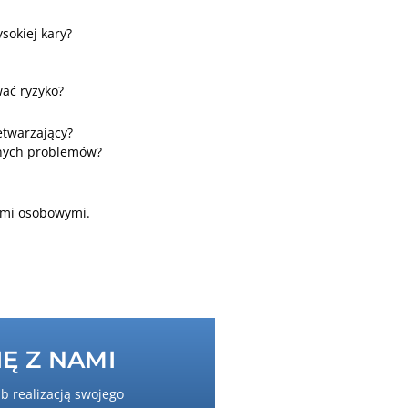
sokiej kary?
ać ryzyko?
etwarzający?
bnych problemów?
nymi osobowymi.
Ę Z NAMI
ub realizacją swojego