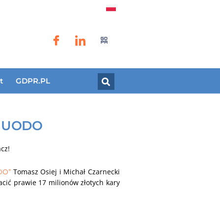
t
GDPR.PL
u UODO
cz!
Tomasz Osiej i Michał Czarnecki
DO”
acić prawie 17 milionów złotych kary