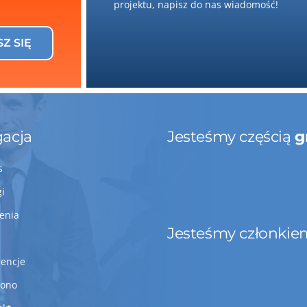
projektu, napisz do nas wiadomość!
SZ SIĘ
acja
Jesteśmy częścią
g
s
gi
lenia
Jesteśmy członkie
rencje
Bono