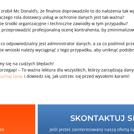
 zrobił Mc Donald’s, że finalnie doprowadziło to do nałożenia tak wy
aczego rola dostawcy usług w ochronie danych jest tak ważna?
kie środki organizacyjne i techniczne zawiodły w tym przypadku?
k przeprowadzić profesjonalną ocenę kontrahenta, by zminimalizow
 co odpowiedzialny jest administrator danych, a za co podmiot prz
kie wnioski należy wyciągnąć z tego przypadku, aby uniknąć podo
y się na cudzych błędach!
przegap! – To ważna lektura dla wszystkich, którzy zarządzają da
i dowiedz się, jak ustrzec się przed wysokimi karami!
uchaj teraz
SKONTAKTUJ SI
sze
Jeśli jesteś zainteresowany naszą ofertą l