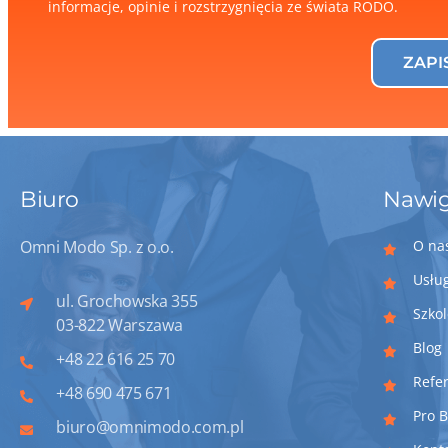
informacje, opinie i rozstrzygnięcia ze świata RODO.
ZAPI
Biuro
Nawig
Omni Modo Sp. z o.o.
O na
Usłu
ul. Grochowska 355
Szko
03-822 Warszawa
Blog
+48 22 616 25 70
Refe
+48 690 475 671
Pro 
biuro@omnimodo.com.pl