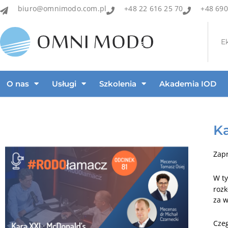
biuro@omnimodo.com.pl
+48 22 616 25 70
+48 690
E
O nas
Usługi
Szkolenia
Akademia IOD
Ka
Zap
W t
rozk
za 
Czeg