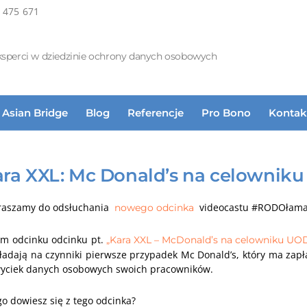
 475 671
ksperci w dziedzinie ochrony danych osobowych
Asian Bridge
Blog
Referencje
Pro Bono
Kontak
ra XXL: Mc Donald’s na celownik
raszamy do odsłuchania
videocastu #RODOłama
nowego odcinka
ym odcinku odcinku pt.
„Kara XXL – McDonald’s na celowniku UO
ładają na czynniki pierwsze przypadek Mc Donald’s, który ma zapł
wyciek danych osobowych swoich pracowników.
o dowiesz się z tego odcinka?