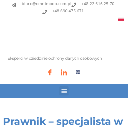
biuro@omnimodo.com.pl
+48 22 616 25 70
+48 690 475 671
Eksperci w dziedzinie ochrony danych osobowych
Akademia IOD
Asian Bridge
Prawnik – specjalista w