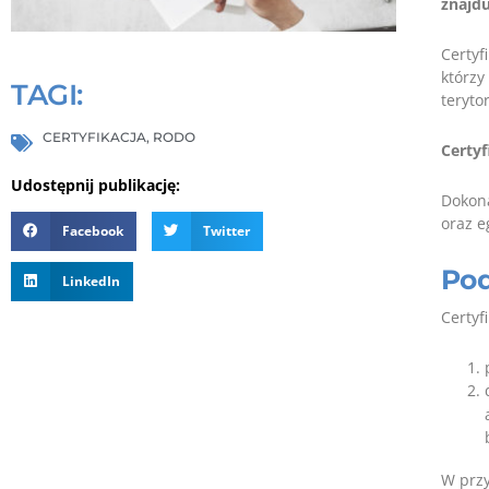
znajdu
Certyf
którzy
TAGI:
teryto
CERTYFIKACJA
,
RODO
Certyf
Udostępnij publikację:
Dokona
oraz e
Facebook
Twitter
Po
LinkedIn
Certyf
W przy