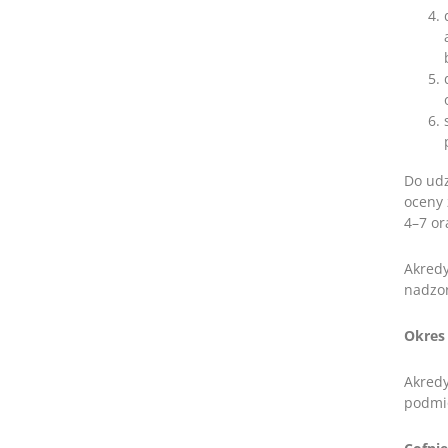
Do udz
oceny 
4–7 or
Akredy
nadzor
Okres 
Akredy
podmio