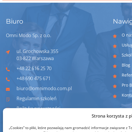
Biuro
Nawig
Omni Modo Sp. z o.o.
O na
Usłu
ul. Grochowska 355
Szko
03-822 Warszawa
Blog
+48 22 616 25 70
Refe
+48 690 475 671
Pro 
biuro@omnimodo.com.pl
Kont
Regulamin szkoleń
Polityka prywatności
Strona korzysta z p
Informacje o dostepności
„Cookies” to pliki, które pozwalają nam gromadzić informacje związane 