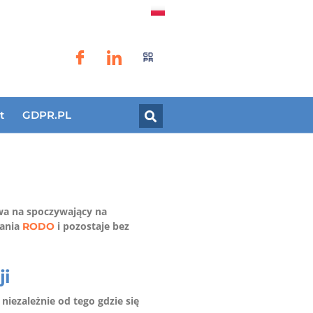
t
GDPR.PL
wa na spoczywający na
gania
i pozostaje bez
RODO
ji
niezależnie od tego gdzie się