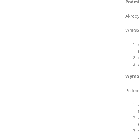
Podmi
Akredy
Wniose
Wymog
Podmio