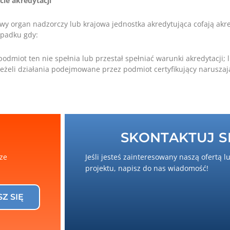
cie akredytacji
wy organ nadzorczy lub krajowa jednostka akredytująca cofają akre
padku gdy:
podmiot ten nie spełnia lub przestał spełniać warunki akredytacji; 
jeżeli działania podejmowane przez podmiot certyfikujący narusza
SKONTAKTUJ SI
sze
Jeśli jesteś zainteresowany naszą ofertą l
projektu, napisz do nas wiadomość!
SZ SIĘ