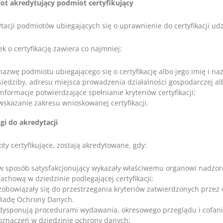
ot akredytujący podmiot certyfikujący
tacji podmiotów ubiegających się o uprawnienie do certyfikacji udz
k o certyfikację zawiera co najmniej:
nazwę podmiotu ubiegającego się o certyfikację albo jego imię i n
siedziby, adresu miejsca prowadzenia działalności gospodarczej a
informacje potwierdzające spełnianie kryteriów certyfikacji;
wskazanie zakresu wnioskowanej certyfikacji.
i do akredytacji
ty certyfikujące, zostają akredytowane, gdy:
w sposób satysfakcjonujący wykazały właściwemu organowi nadzor
fachową w dziedzinie podlegającej certyfikacji;
zobowiązały się do przestrzegania kryteriów zatwierdzonych przez
Radę Ochrony Danych.
dysponują procedurami wydawania, okresowego przeglądu i cofania c
oznaczeń w dziedzinie ochrony danych;