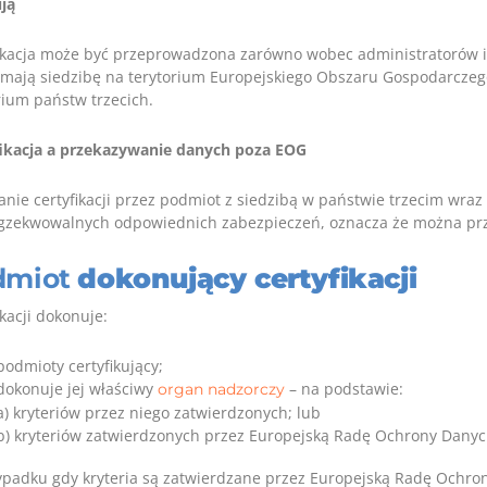
ją
ikacja może być przeprowadzona zarówno wobec administratorów 
 mają siedzibę na terytorium Europejskiego Obszaru Gospodarczego (
rium państw trzecich.
ikacja a przekazywanie danych poza EOG
nie certyfikacji przez podmiot z siedzibą w państwie trzecim wraz
gzekwowalnych odpowiednich zabezpieczeń, oznacza że można pr
dmiot
dokonujący certyfikacji
ikacji dokonuje:
podmioty certyfikujący;
dokonuje jej właściwy
– na podstawie:
organ nadzorczy
a) kryteriów przez niego zatwierdzonych; lub
b) kryteriów zatwierdzonych przez Europejską Radę Ochrony Danyc
padku gdy kryteria są zatwierdzane przez Europejską Radę Ochro