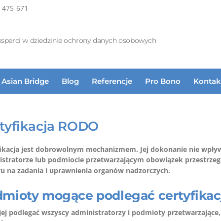
 475 671
ksperci w dziedzinie ochrony danych osobowych
Asian Bridge
Blog
Referencje
Pro Bono
Kontak
tyfikacja RODO
fikacja jest dobrowolnym mechanizmem. Jej dokonanie nie wpły
istratorze lub podmiocie przetwarzającym obowiązek przestrze
u na zadania i uprawnienia organów nadzorczych.
mioty mogące podlegać certyfikac
ej podlegać wszyscy administratorzy i podmioty przetwarzające, 