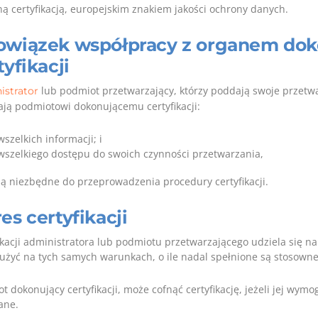
ą certyfikacją, europejskim znakiem jakości ochrony danych.
wiązek współpracy z organem do
tyfikacji
lub podmiot przetwarzający, którzy poddają swoje przetwa
istrator
ają podmiotowi dokonującemu certyfikacji:
wszelkich informacji; i
wszelkiego dostępu do swoich czynności przetwarzania,
są niezbędne do przeprowadzenia procedury certyfikacji.
es certyfikacji
ikacji administratora lub podmiotu przetwarzającego udziela się n
użyć na tych samych warunkach, o ile nadal spełnione są stosown
t dokonujący certyfikacji, może cofnąć certyfikację, jeżeli jej wymo
ane.