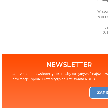
Cofnię
Właści
w przy
NEWSLETTER
Zapisz się na newsletter gdpr.pl, aby otrzymywać najśwież
informacje, opinie i rozstrzygnięcia ze świata RODO.
ZAPI