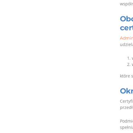
wspóln
Obo
cer
Admin
udziel
które 
Okr
Certyf
przedł
Podmio
spełni