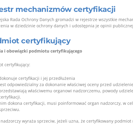
estr mechanizmów certyfikacji
jska Rada Ochrony Danych gromadzi w rejestrze wszystkie mechanizm
enia w dziedzinie ochrony danych i udostępnia je opinii publicznej
miot certyfikujący
a i obowiązki podmiotu certyfikującego
t certyfikujący:
dokonuje certyfikacji i jej przedłużenia
jest odpowiedzialny za dokonanie właściwej oceny przed udzielenie
przedstawiają właściwemu organowi nadzorczemu, powody udzielen
certyfikacji.
nim dokona certyfikacji, musi poinformować organ nadzorczy, w c
sprzeciwu.
nadzorczy wyraża sprzeciw, jeżeli uzna, że certyfikowany podmiot 