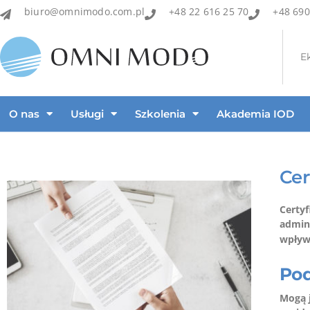
biuro@omnimodo.com.pl
+48 22 616 25 70
+48 690
E
O nas
Usługi
Szkolenia
Akademia IOD
Cer
Certy
admin
wpływ
Pod
Mogą j