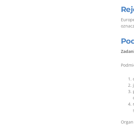
Rej
Europe
oznacz
Pod
Zadani
Podmio
Organ 