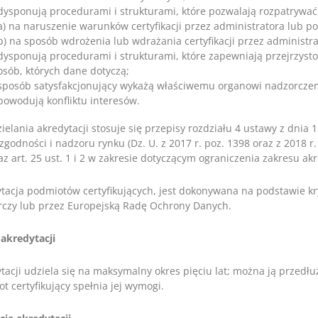
dysponują procedurami i strukturami, które pozwalają rozpatrywać 
a) na naruszenie warunków certyfikacji przez administratora lub p
b) na sposób wdrożenia lub wdrażania certyfikacji przez administr
dysponują procedurami i strukturami, które zapewniają przejrzystoś
osób, których dane dotyczą;
sposób satysfakcjonujący wykażą właściwemu organowi nadzorczemu
powodują konfliktu interesów.
ielania akredytacji stosuje się przepisy rozdziału 4 ustawy z dnia 
zgodności i nadzoru rynku (Dz. U. z 2017 r. poz. 1398 oraz z 2018 r. 
az art. 25 ust. 1 i 2 w zakresie dotyczącym ograniczenia zakresu akr
tacja podmiotów certyfikujących, jest dokonywana na podstawie k
czy lub przez Europejską Radę Ochrony Danych.
akredytacji
tacji udziela się na maksymalny okres pięciu lat; można ją przedł
t certyfikujący spełnia jej wymogi.