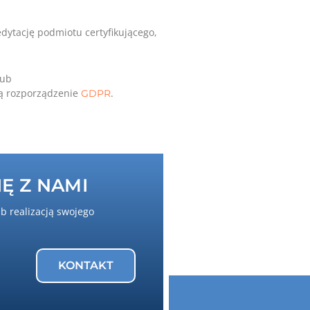
dytację podmiotu certyfikującego,
lub
ją rozporządzenie
.
GDPR
Ę Z NAMI
ub realizacją swojego
KONTAKT