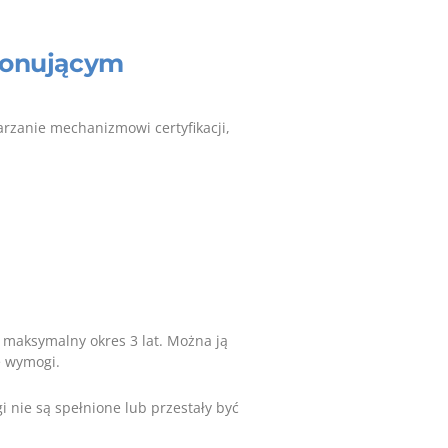
konującym
rzanie mechanizmowi certyfikacji,
a maksymalny okres 3 lat. Można ją
e wymogi.
gi nie są spełnione lub przestały być