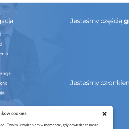
acja
Jesteśmy częścią
g
s
gi
lenia
rencje
Jesteśmy członkie
Bono
akt
lików cookies
z Tobą i Twoim urządzeniem w momencie, gdy odwiedzasz naszą