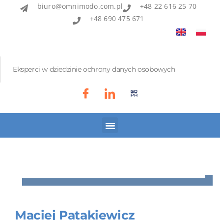
biuro@omnimodo.com.pl
+48 22 616 25 70
+48 690 475 671
Eksperci w dziedzinie ochrony danych osobowych
Akademia IOD
Asian Bridge
Maciej Patakiewicz