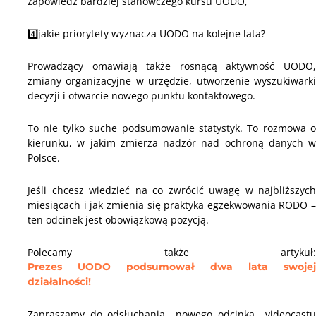
zapowiedź bardziej stanowczego kursu UODO,
4️⃣
jakie priorytety wyznacza UODO na kolejne lata?
Prowadzący omawiają także rosnącą aktywność UODO,
zmiany organizacyjne w urzędzie, utworzenie wyszukiwarki
decyzji i otwarcie nowego punktu kontaktowego.
To nie tylko suche podsumowanie statystyk. To rozmowa o
kierunku, w jakim zmierza nadzór nad ochroną danych w
Polsce.
Jeśli chcesz wiedzieć na co zwrócić uwagę w najbliższych
miesiącach i jak zmienia się praktyka egzekwowania RODO –
ten odcinek jest obowiązkową pozycją.
Polecamy także artykuł:
Prezes UODO podsumował dwa lata swojej
działalności!
Zapraszamy do odsłuchania nowego odcinka videocastu