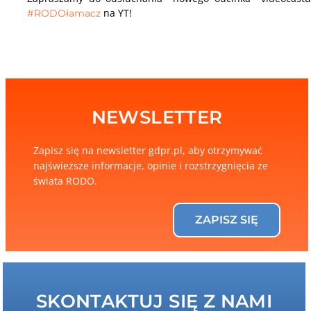
na YT!
#RODOłamacz
NEWSLETTER
Zapisz się na newsletter gdpr.pl, aby otrzymywać
najświeższe informacje, opinie i rozstrzygnięcia ze
świata RODO.
ZAPISZ SIĘ
SKONTAKTUJ SIĘ Z NAMI