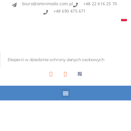
biuro@omnimodo.com.pl
+48 22 616 25 70
+48 690 475 671
Eksperci w dziedzinie ochrony danych osobowych
Akademia IOD
Asian Bridge