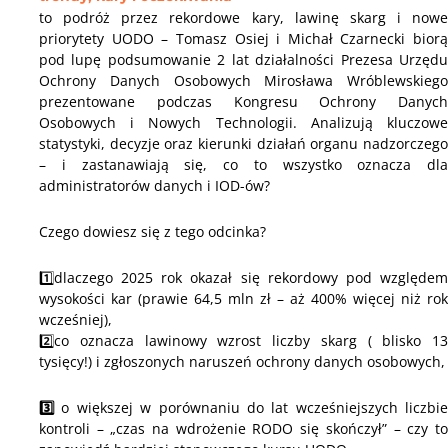
to podróż przez rekordowe kary, lawinę skarg i nowe
priorytety UODO – Tomasz Osiej i Michał Czarnecki biorą
pod lupę podsumowanie 2 lat działalności Prezesa Urzędu
Ochrony Danych Osobowych Mirosława Wróblewskiego
prezentowane podczas Kongresu Ochrony Danych
Osobowych i Nowych Technologii. Analizują kluczowe
statystyki, decyzje oraz kierunki działań organu nadzorczego
– i zastanawiają się, co to wszystko oznacza dla
administratorów danych i IOD-ów?
Czego dowiesz się z tego odcinka?
1️⃣
dlaczego 2025 rok okazał się rekordowy pod względem
wysokości kar (prawie 64,5 mln zł – aż 400% więcej niż rok
wcześniej),
2️⃣co oznacza lawinowy wzrost liczby skarg ( blisko 13
tysięcy!) i zgłoszonych naruszeń ochrony danych osobowych,
3️⃣
o
większej w porównaniu do lat wcześniejszych liczbie
kontroli – „czas na wdrożenie RODO się skończył” – czy to