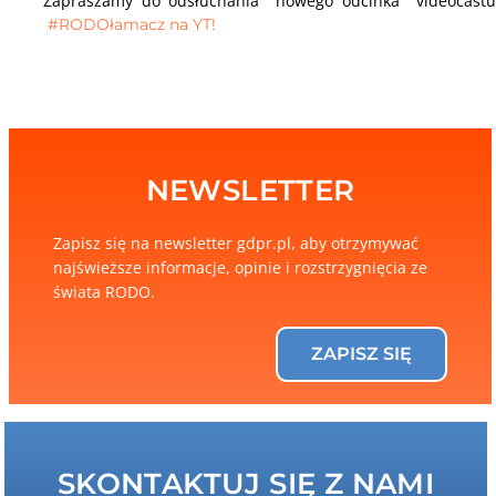
Zapraszamy do odsłuchania nowego odcinka videocastu
#RODOłamacz na YT!
NEWSLETTER
Zapisz się na newsletter gdpr.pl, aby otrzymywać
najświeższe informacje, opinie i rozstrzygnięcia ze
świata RODO.
ZAPISZ SIĘ
SKONTAKTUJ SIĘ Z NAMI