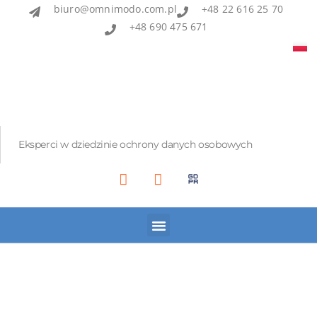
biuro@omnimodo.com.pl
+48 22 616 25 70
+48 690 475 671
Eksperci w dziedzinie ochrony danych osobowych
Akademia IOD
Asian Bridge