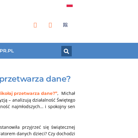
PR.PL
 przetwarza dane?
, Michał
Mikołaj przetwarza dane?”
zją – analizują działalność Świętego
tność najmłodszych… i spokojny sen
stanowiła przyjrzeć się świątecznej
tratorem danych dzieci? Czy dochodzi