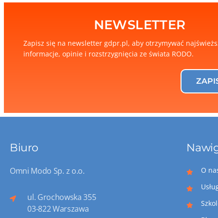
NEWSLETTER
Zapisz się na newsletter gdpr.pl, aby otrzymywać najśwież
informacje, opinie i rozstrzygnięcia ze świata RODO.
ZAPI
Biuro
Nawig
Omni Modo Sp. z o.o.
O na
Usłu
ul. Grochowska 355
Szko
03-822 Warszawa