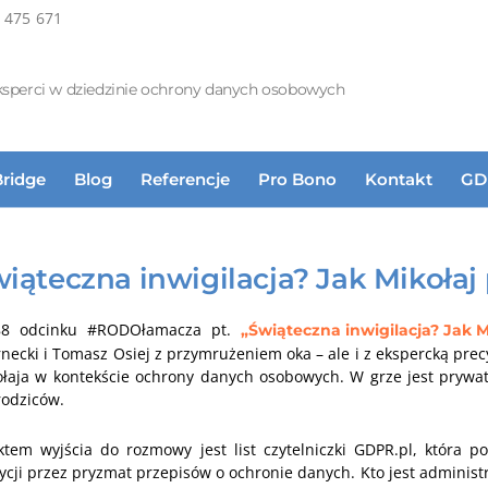
 475 671
ksperci w dziedzinie ochrony danych osobowych
Bridge
Blog
Referencje
Pro Bono
Kontakt
GD
iąteczna inwigilacja? Jak Mikołaj
8 odcinku #RODOłamacza pt.
„Świąteczna inwigilacja? Jak 
necki i Tomasz Osiej z przymrużeniem oka – ale i z ekspercką precy
ołaja w kontekście ochrony danych osobowych. W grze jest prywa
rodziców.
tem wyjścia do rozmowy jest list czytelniczki GDPR.pl, która po
ycji przez pryzmat przepisów o ochronie danych. Kto jest adminis