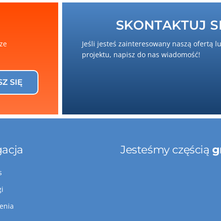
SKONTAKTUJ SI
sze
Jeśli jesteś zainteresowany naszą ofertą l
projektu, napisz do nas wiadomość!
SZ SIĘ
acja
Jesteśmy częścią
g
s
gi
lenia