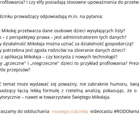
rofilowania? I czy elfy posiadają stosowne upoważnienia do przetw
cinku prowadzący odpowiadają m.in. na pytania:
k Mikołaj przetwarza dane osobowe dzieci wysyłających listy?
o – z perspektywy prawa – jest administratorem tych danych?
y działalność Mikołaja można uznać za działalność gospodarczą?
y potrzebna jest zgoda rodziców na zbieranie danych dzieci?
 z aplikacją Mikołaja – czy korzysta z nowych technologii?
y „grzeczne” i „niegrzeczne” dzieci to przykład profilowania? Prez
tle przepisów?
ć temat może wydawać się poważny, nie zabraknie humoru, świąt
wadzący łączą lekką formułę z rzetelną analizą, pokazując, że
torycznie – nawet w towarzystwie Świętego Mikołaja.
raszamy do odsłuchania
videocastu #RODOłamac
nowego odcinka