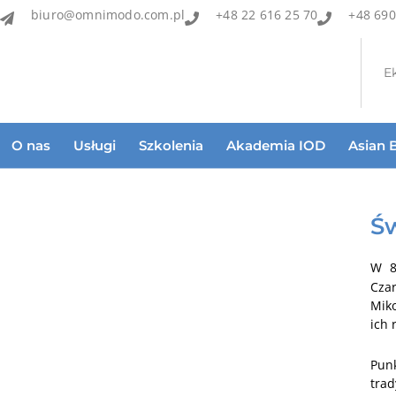
biuro@omnimodo.com.pl
+48 22 616 25 70
+48 690
E
O nas
Usługi
Szkolenia
Akademia IOD
Asian 
Św
W 8
Czar
Mik
ich 
Punk
trad