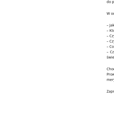
do p
W od
– Ja
– Kt
– Cz
– Cz
– Co
– Cz
świe
Cho
Pro
mery
Zap