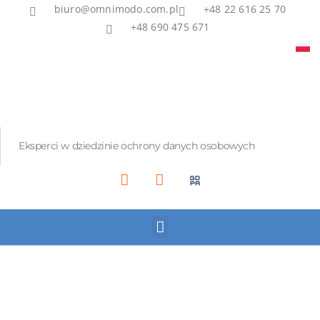
biuro@omnimodo.com.pl
+48 22 616 25 70
+48 690 475 671
Eksperci w dziedzinie ochrony danych osobowych
Akademia IOD
Asian Bridge