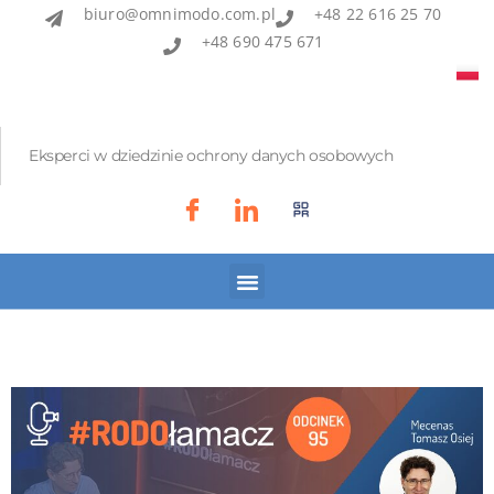
biuro@omnimodo.com.pl
+48 22 616 25 70
+48 690 475 671
Eksperci w dziedzinie ochrony danych osobowych
Akademia IOD
Asian Bridge