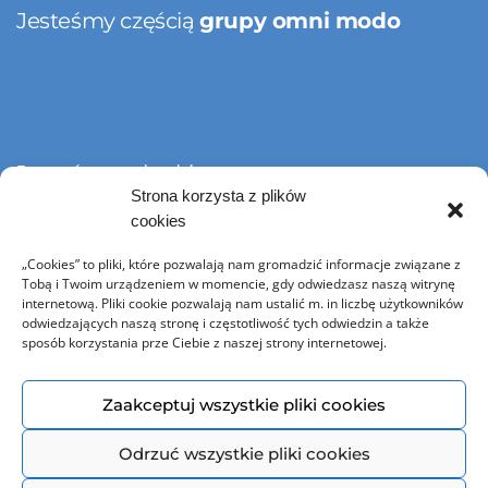
Jesteśmy częścią
grupy omni modo
Jesteśmy członkiem
Strona korzysta z plików
cookies
„Cookies” to pliki, które pozwalają nam gromadzić informacje związane z
Tobą i Twoim urządzeniem w momencie, gdy odwiedzasz naszą witrynę
internetową. Pliki cookie pozwalają nam ustalić m. in liczbę użytkowników
odwiedzających naszą stronę i częstotliwość tych odwiedzin a także
sposób korzystania prze Ciebie z naszej strony internetowej.
© Copyright 2021 Omni Modo. Wszelkie prawa zastrzeżone | Wykonanie:
Agencja Portal
Zaakceptuj wszystkie pliki cookies
Odrzuć wszystkie pliki cookies