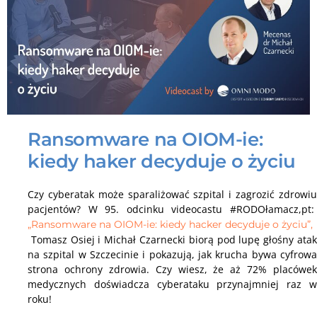
Ransomware na OIOM-ie:
kiedy haker decyduje o życiu
Czy cyberatak może sparaliżować szpital i zagrozić zdrowiu
pacjentów? W 95. odcinku videocastu #RODOłamacz,pt:
„Ransomware na OIOM-ie: kiedy hacker decyduje o życiu”,
Tomasz Osiej i Michał Czarnecki biorą pod lupę głośny atak
na szpital w Szczecinie i pokazują, jak krucha bywa cyfrowa
strona ochrony zdrowia. Czy wiesz, że aż 72% placówek
medycznych doświadcza cyberataku przynajmniej raz w
roku!