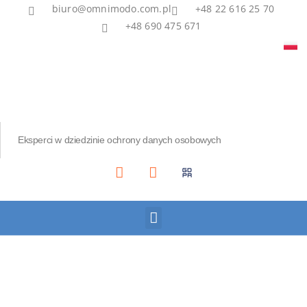
biuro@omnimodo.com.pl
+48 22 616 25 70
+48 690 475 671
Eksperci w dziedzinie ochrony danych osobowych
Akademia IOD
Asian Bridge