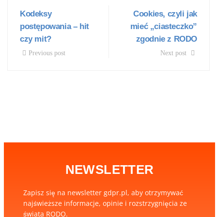
Kodeksy
Cookies, czyli jak
postępowania – hit
mieć „ciasteczko”
czy mit?
zgodnie z RODO
Previous post
Next post
NEWSLETTER
Zapisz się na newsletter gdpr.pl, aby otrzymywać
najświeższe informacje, opinie i rozstrzygnięcia ze
świata RODO.