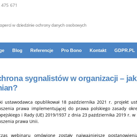
 475 671
sperci w dziedzinie ochrony danych osobowych
ge
Blog
Referencje
Pro Bono
Kontakt
GDPR.PL
hrona sygnalistów w organizacji – ja
ian?
ski ustawodawca opublikował 18 października 2021 r. projekt us
uszenia prawa implementującej do prawa polskiego zasady okr
pejskiego i Rady (UE) 2019/1937 z dnia 23 października 2019 r. w
szenia prawa Unii.
czas webinaru omówione zostały najważniejsze postanowieni