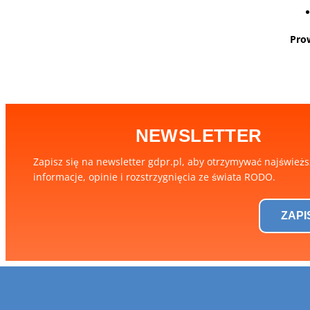
Pro
NEWSLETTER
Zapisz się na newsletter gdpr.pl, aby otrzymywać najśwież
informacje, opinie i rozstrzygnięcia ze świata RODO.
ZAPI