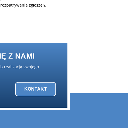
rozpatrywania zgłoszeń.
Ę Z NAMI
ub realizacją swojego
KONTAKT