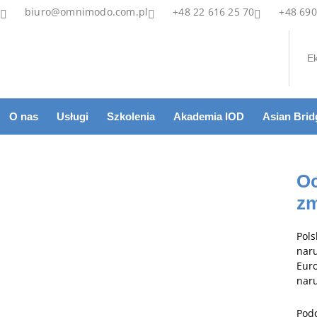
biuro@omnimodo.com.pl
+48 22 616 25 70
+48 690
Ek
O nas
Usługi
Szkolenia
Akademia IOD
Asian Brid
Oc
zm
Pol
nar
Euro
naru
Pod