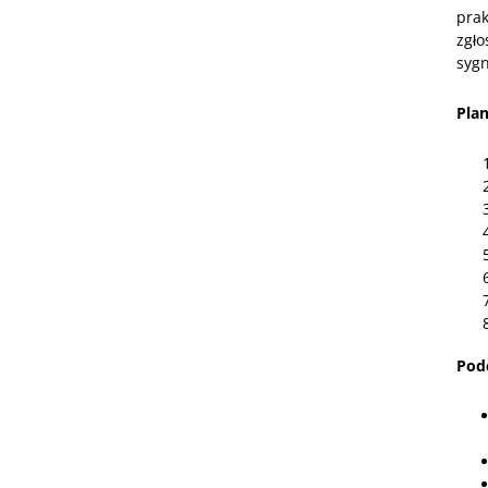
pra
zgł
sygn
Pla
Pod