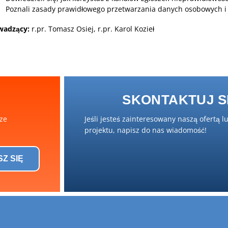
Poznali zasady prawidłowego przetwarzania danych osobowych i 
wadzący:
r.pr. Tomasz Osiej, r.pr. Karol Kozieł
SKONTAKTUJ SI
sze
Jeśli jesteś zainteresowany naszą ofertą l
projektu, napisz do nas wiadomość!
SZ SIĘ