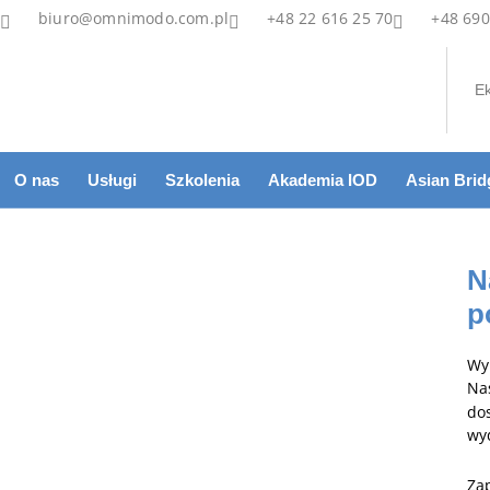
biuro@omnimodo.com.pl
+48 22 616 25 70
+48 690
Ek
O nas
Usługi
Szkolenia
Akademia IOD
Asian Brid
N
p
Wyn
Na
do
wy
Za