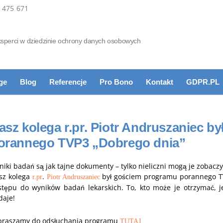
 475 671
sperci w dziedzinie ochrony danych osobowych
ge
Blog
Referencje
Pro Bono
Kontakt
GDPR.PL
asz kolega r.pr. Piotr Andruszaniec 
orannego TVP3 „Dobrego dnia”
iki badań są jak tajne dokumenty – tylko nieliczni mogą je zobaczy
sz kolega
.
był gościem programu porannego TV
r.pr
Piotr Andruszaniec
stępu do wyników badań lekarskich. To, kto może je otrzymać, je
daje!
praszamy do odsłuchania programu
TUTAJ