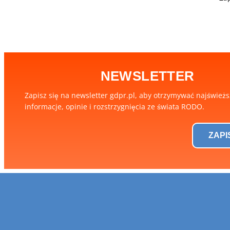
NEWSLETTER
Zapisz się na newsletter gdpr.pl, aby otrzymywać najśwież
informacje, opinie i rozstrzygnięcia ze świata RODO.
ZAPI