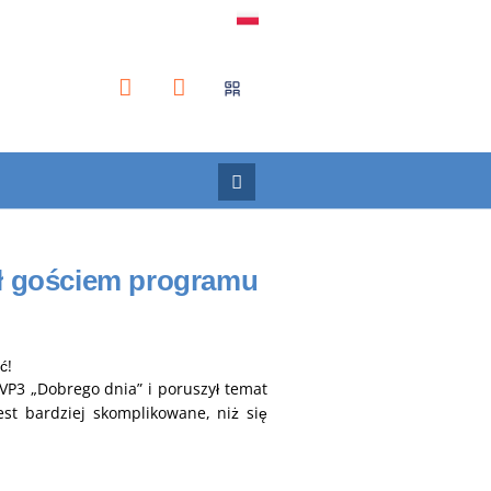
był gościem programu
ć!
P3 „Dobrego dnia” i poruszył temat
st bardziej skomplikowane, niż się