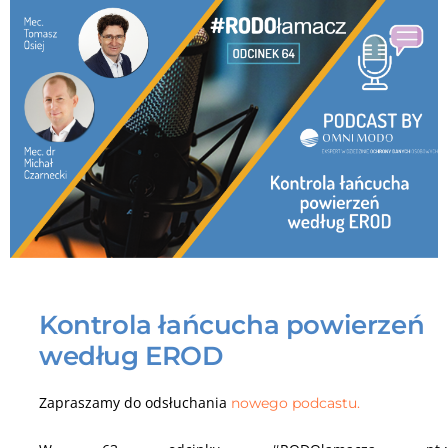
Kontrola łańcucha powierzeń
według EROD
Zapraszamy do odsłuchania
nowego podcastu.