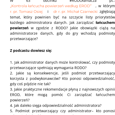
W 63 odcinku #RODOłamacza pt.:
, w którym
„Kontrola łańcucha powierzeń według EROD”
i
zgłębiają
r. pr. Tomasz Osiej
dr r. pr. Michał Czarnecki
temat, który powinien być na szczycie listy priorytetów
każdego administratora danych. Jak zarządzać
łańcuchem
powierzeń
w zgodzie z RODO? Jakie obowiązki ciążą na
administratorze danych, gdy do gry wchodzą podmioty
przetwarzające?
Z podcastu dowiesz się:
1. Jak administrator danych może kontrolować, czy podmioty
przetwarzające spełniają wymagania RODO?
2. Jakie są konsekwencje, jeśli podmiot przetwarzający
korzysta z podwykonawców? Kto ponosi odpowiedzialność,
gdy coś pójdzie nie tak?
3. Jakie praktyczne rekomendacje płyną z najnowszych opinii
EROD, które mogą pomóc Ci zarządzać łańcuchem
powierzeń?
4. Jak daleko sięga odpowiedzialność administratora?
5. Podmiot przetwarzający czy administrator– kto ponosi