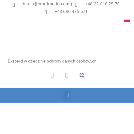
biuro@omnimodo.com.pl
+48 22 616 25 70
+48 690 475 671
Eksperci w dziedzinie ochrony danych osobowych
Akademia IOD
Asian Bridge