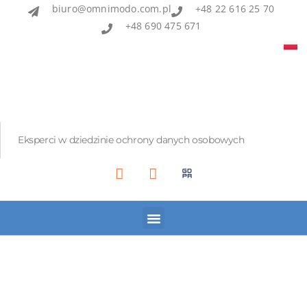
biuro@omnimodo.com.pl
+48 22 616 25 70
+48 690 475 671
Eksperci w dziedzinie ochrony danych osobowych
Akademia IOD
Asian Bridge