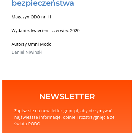
bezpieczeństwa
Magazyn ODO nr 11
Wydanie: kwiecień –czerwiec 2020
Autorzy Omni Modo
Daniel Niwiński
NEWSLETTER
Zapisz się na newsletter gdpr.pl, aby otrzymywać
najświeższe informacje, opinie i rozstrzygnięcia ze
świata RODO.